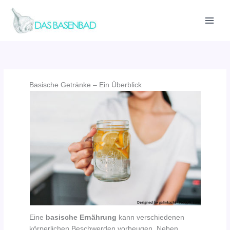
Zum
Inhalt
springen
Basische Getränke – Ein Überblick
Eine
basische Ernährung
kann verschiedenen
körperlichen Beschwerden vorbeugen. Neben