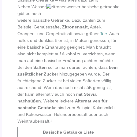
Basische Getränke – was alles dazu zählt
Neben Wasser
gibt es noch
weitere basische Getränke. Dazu zählen zum
Beispiel Gemüsesäfte,
Zitronensaft
, Apfel-,
Orangen- und Grapefruitsaft sowie grüner
Tee
. Auch
helles und dunkles Bier ist, in Maßen genossen, für
eine basische Ernährung geeignet. Man braucht
also nicht komplett auf Alkohol zu verzichten, wenn
man auf eine basische Ernährung achten möchte.
Bei den
Säften
sollte man darauf achten, dass
kein
zusätzlicher Zucker
hinzugegeben wurde. Der
fruchteigene Zucker ist bei vielen Saftarten völlig
ausreichend. Wem das noch nicht süß genug ist,
der kann alternativ auch noch
mit Stevia
nachsüßen
. Weitere leckere
Alternativen für
basische Getränke
sind zum Beispiel Kokosmilch
und Kokoswasser, Holunderbeersaft oder auch
Weintraubensaft.¹
Basische Getränke Liste